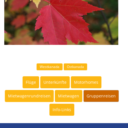
Westkanada
Ostkanada
Flüge
Unterkünfte
Motorhomes
Mietwagenrundreisen
Mietwagen
Gruppenreisen
Info-Links