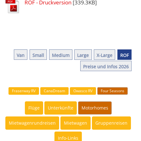
ROF - Druckversion
[339.3KB]
Van
Small
Medium
Large
X-Large
ROF
Preise und Infos 2026
Fraserway RV
CanaDream
Owasco RV
Four Seasons
Flüge
Unterkünfte
Motorhomes
Mietwagenrundreisen
Mietwagen
Gruppenreisen
Info-Links