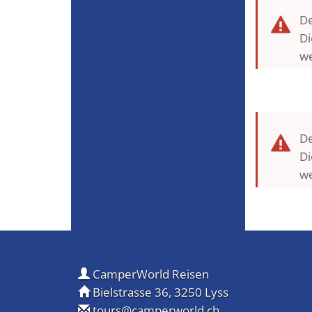
De
Di
w
De
Di
w
CamperWorld Reisen
Bielstrasse 36, 3250 Lyss
tours@camperworld.ch