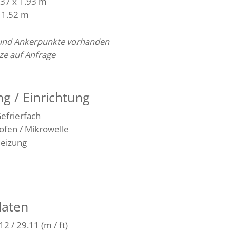
.37 x 1.93 m
x 1.52 m
 und Ankerpunkte vorhanden
tze auf Anfrage
g / Einrichtung
efrierfach
ofen / Mikrowelle
eizung
daten
2 / 29.11 (m / ft)