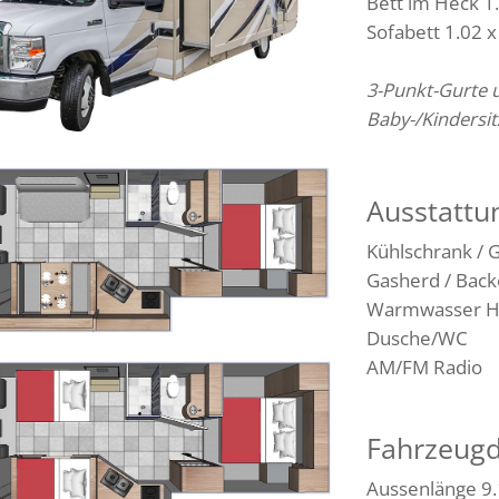
Bett im Heck 1
Sofabett 1.02 
3-Punkt-Gurte
Baby-/Kindersi
Ausstattun
Kühlschrank / G
Gasherd / Back
Warmwasser H
Dusche/WC
AM/FM Radio
Fahrzeug
Aussenlänge 9.1