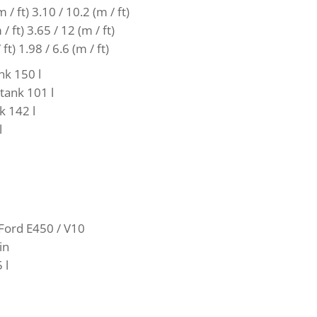
/ ft) 3.10 / 10.2 (m / ft)
ft) 3.65 / 12 (m / ft)
t) 1.98 / 6.6 (m / ft)
nk 150 l
ank 101 l
 142 l
l
Ford E450 / V10
in
 l