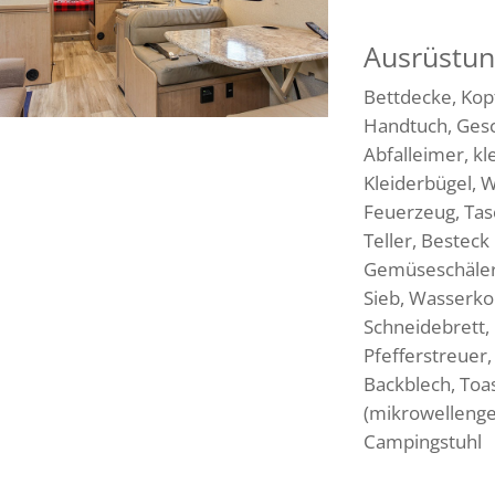
Ausrüstun
Bettdecke, Kop
Handtuch, Gesc
Abfalleimer, kl
Kleiderbügel, 
Feuerzeug, Tas
Teller, Besteck
Gemüseschäler,
Sieb, Wasserko
Schneidebrett, 
Pfefferstreuer
Backblech, Toas
(mikrowellengee
Campingstuhl