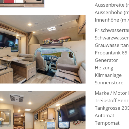
Aussenbreite (m 
Aussenhöhe (m / 
Innenhöhe (m / f
Frischwasserta
Schwarzwassert
Grauwassertank
Propantank 69 
Generator
Heizung
Klimaanlage
Sonnenstore
Marke / Motor 
Treibstoff Benz
Tankgrösse 205
Automat
Tempomat